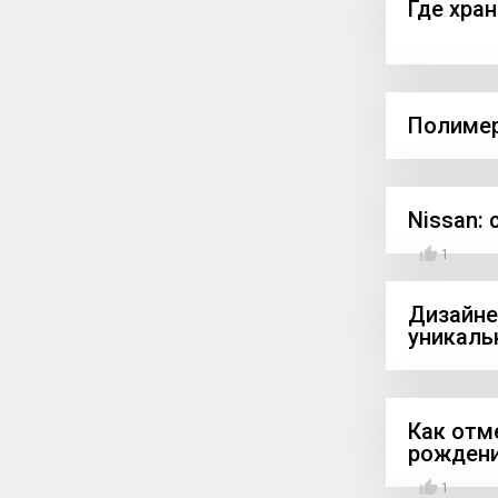
Где хра
Полимер
Nissan:
1
Дизайне
уникаль
Как отм
рожден
1