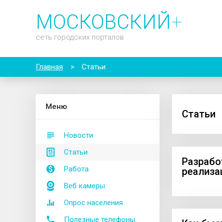
МОСКОВСКИЙ
+
сеть городских порталов
Главная
>
Статьи
М
еню
Cтатьи
Новости
Статьи
Разрабо
Работа
реализа
Веб камеры
Опрос населения
Полезные телефоны