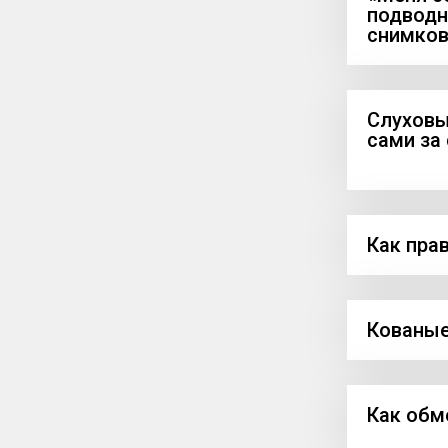
подводн
снимков
Слуховы
сами за
Как пра
Кованые
Как обм