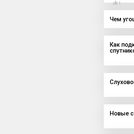
1
Чем уго
Как под
спутник
Слуховой
Новые с