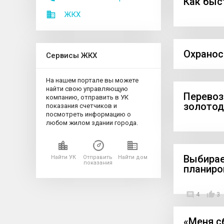
Как быс
ЖКХ
Охранос
Сервисы ЖКХ
На нашем портале вы можете
найти свою управляющую
Перевоз
компанию, отправить в УК
золото
показания счетчиков и
посмотреть информацию о
любом жилом здании города.
Выбирае
Найти УК
Отправить
Найти дом
показания
планиро
4
3
«Меня с