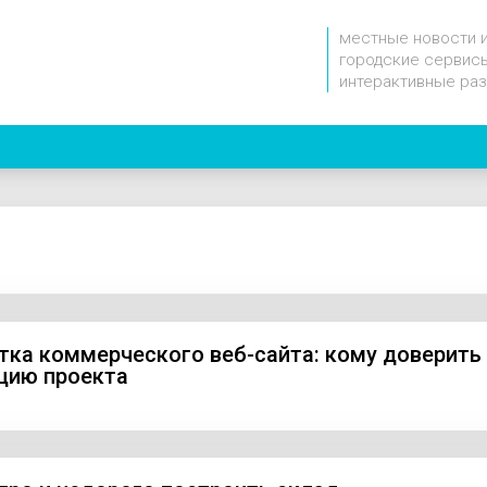
местные новости 
городские сервисы
интерактивные ра
тка коммерческого веб-сайта: кому доверить
цию проекта